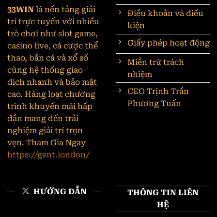
33WIN
là nền tảng giải
Điều khoản và điều
trí trực tuyến với nhiều
kiện
trò chơi như slot game,
Giấy phép hoạt động
casino live, cá cược thể
thao, bắn cá và xổ số
Miễn trừ trách
cùng hệ thống giao
nhiệm
dịch nhanh và bảo mật
CEO Trịnh Trần
cao. Hàng loạt chương
Phương Tuấn
trình khuyến mãi hấp
dẫn mang đến trải
nghiệm giải trí trọn
vẹn. Tham Gia Ngay
https://gent.london/
HƯỚNG DẪN
THÔNG TIN LIÊN
HỆ