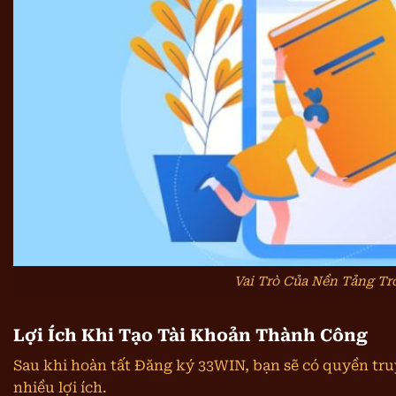
Vai Trò Của Nền Tảng Tr
Lợi Ích Khi Tạo Tài Khoản Thành Công
Sau khi hoàn tất Đăng ký 33WIN, bạn sẽ có quyền tr
nhiều lợi ích.