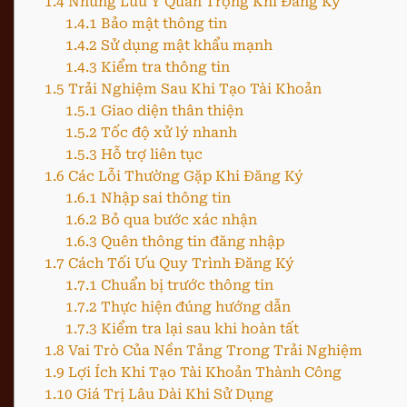
1.4
Những Lưu Ý Quan Trọng Khi Đăng Ký
1.4.1
Bảo mật thông tin
1.4.2
Sử dụng mật khẩu mạnh
1.4.3
Kiểm tra thông tin
1.5
Trải Nghiệm Sau Khi Tạo Tài Khoản
1.5.1
Giao diện thân thiện
1.5.2
Tốc độ xử lý nhanh
1.5.3
Hỗ trợ liên tục
1.6
Các Lỗi Thường Gặp Khi Đăng Ký
1.6.1
Nhập sai thông tin
1.6.2
Bỏ qua bước xác nhận
1.6.3
Quên thông tin đăng nhập
1.7
Cách Tối Ưu Quy Trình Đăng Ký
1.7.1
Chuẩn bị trước thông tin
1.7.2
Thực hiện đúng hướng dẫn
1.7.3
Kiểm tra lại sau khi hoàn tất
1.8
Vai Trò Của Nền Tảng Trong Trải Nghiệm
1.9
Lợi Ích Khi Tạo Tài Khoản Thành Công
1.10
Giá Trị Lâu Dài Khi Sử Dụng