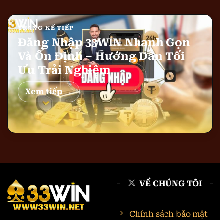
TRANG KẾ TIẾP
Đăng Nhập 33WIN Nhanh Gọn
Và Ổn Định – Hướng Dẫn Tối
Ưu Trải Nghiệm
Xem tiếp →
VỀ CHÚNG TÔI
Chính sách bảo mật