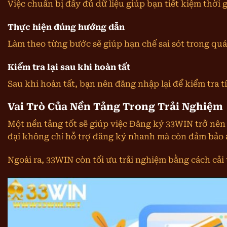
Việc chuẩn bị đầy đủ dữ liệu giúp bạn tiết kiệm thời 
Thực hiện đúng hướng dẫn
Làm theo từng bước sẽ giúp hạn chế sai sót trong qu
Kiểm tra lại sau khi hoàn tất
Sau khi hoàn tất, bạn nên đăng nhập lại để kiểm tra t
Vai Trò Của Nền Tảng Trong Trải Nghiệm
Một nền tảng tốt sẽ giúp việc Đăng ký 33WIN trở nên
đại không chỉ hỗ trợ đăng ký nhanh mà còn đảm bảo 
Ngoài ra, 33WIN còn tối ưu trải nghiệm bằng cách cải 