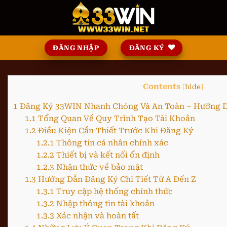
Bỏ
qua
nội
dung
ĐĂNG NHẬP
ĐĂNG KÝ
Contents
[
hide
]
1
Đăng Ký 33WIN Nhanh Chóng Và An Toàn – Hướng Dẫ
1.1
Tổng Quan Về Quy Trình Tạo Tài Khoản
1.2
Điều Kiện Cần Thiết Trước Khi Đăng Ký
1.2.1
Thông tin cá nhân chính xác
1.2.2
Thiết bị và kết nối ổn định
1.2.3
Nhận thức về bảo mật
1.3
Hướng Dẫn Đăng Ký Chi Tiết Từ A Đến Z
1.3.1
Truy cập hệ thống chính thức
1.3.2
Nhập thông tin tài khoản
1.3.3
Xác nhận và hoàn tất