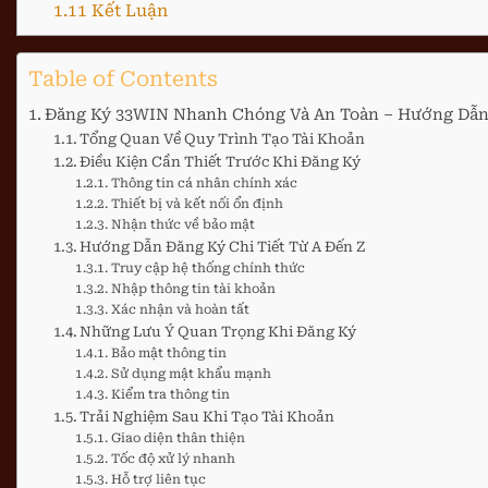
1.11
Kết Luận
Table of Contents
Đăng Ký 33WIN Nhanh Chóng Và An Toàn – Hướng Dẫn 
Tổng Quan Về Quy Trình Tạo Tài Khoản
Điều Kiện Cần Thiết Trước Khi Đăng Ký
Thông tin cá nhân chính xác
Thiết bị và kết nối ổn định
Nhận thức về bảo mật
Hướng Dẫn Đăng Ký Chi Tiết Từ A Đến Z
Truy cập hệ thống chính thức
Nhập thông tin tài khoản
Xác nhận và hoàn tất
Những Lưu Ý Quan Trọng Khi Đăng Ký
Bảo mật thông tin
Sử dụng mật khẩu mạnh
Kiểm tra thông tin
Trải Nghiệm Sau Khi Tạo Tài Khoản
Giao diện thân thiện
Tốc độ xử lý nhanh
Hỗ trợ liên tục