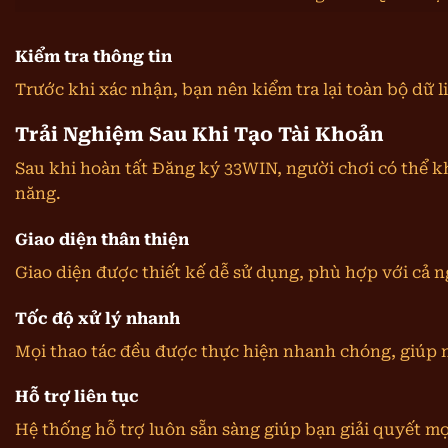
Kiểm tra thông tin
Trước khi xác nhận, bạn nên kiểm tra lại toàn bộ dữ l
Trải Nghiệm Sau Khi Tạo Tài Khoản
Sau khi hoàn tất Đăng ký 33WIN, người chơi có thể k
năng.
Giao diện thân thiện
Giao diện được thiết kế dễ sử dụng, phù hợp với cả n
Tốc độ xử lý nhanh
Mọi thao tác đều được thực hiện nhanh chóng, giúp 
Hỗ trợ liên tục
Hệ thống hỗ trợ luôn sẵn sàng giúp bạn giải quyết mọ