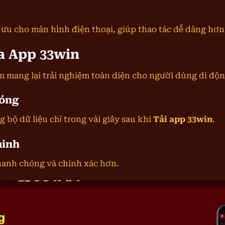
 ưu cho màn hình điện thoại, giúp thao tác dễ dàng hơn
a App 33win
mang lại trải nghiệm toàn diện cho người dùng di độn
hóng
bộ dữ liệu chỉ trong vài giây sau khi
Tải app 33win
.
minh
hanh chóng và chính xác hơn.