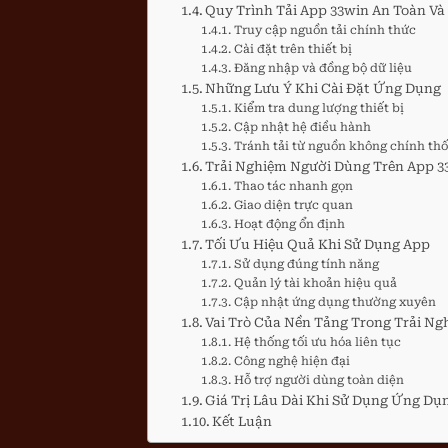
Quy Trình Tải App 33win An Toàn Và
Truy cập nguồn tải chính thức
Cài đặt trên thiết bị
Đăng nhập và đồng bộ dữ liệu
Những Lưu Ý Khi Cài Đặt Ứng Dụng
Kiểm tra dung lượng thiết bị
Cập nhật hệ điều hành
Tránh tải từ nguồn không chính th
Trải Nghiệm Người Dùng Trên App 3
Thao tác nhanh gọn
Giao diện trực quan
Hoạt động ổn định
Tối Ưu Hiệu Quả Khi Sử Dụng App
Sử dụng đúng tính năng
Quản lý tài khoản hiệu quả
Cập nhật ứng dụng thường xuyên
Vai Trò Của Nền Tảng Trong Trải Ng
Hệ thống tối ưu hóa liên tục
Công nghệ hiện đại
Hỗ trợ người dùng toàn diện
Giá Trị Lâu Dài Khi Sử Dụng Ứng Dụ
Kết Luận