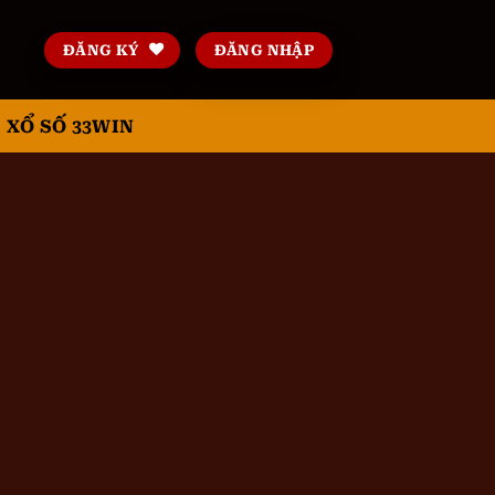
ĐĂNG KÝ
ĐĂNG NHẬP
XỔ SỐ 33WIN