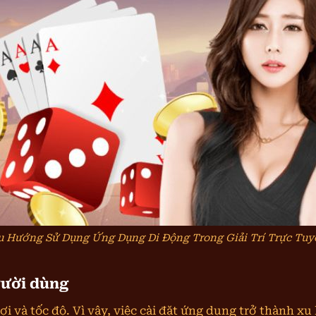
u Hướng Sử Dụng Ứng Dụng Di Động Trong Giải Trí Trực Tuy
gười dùng
ợi và tốc độ. Vì vậy, việc cài đặt ứng dụng trở thành xu