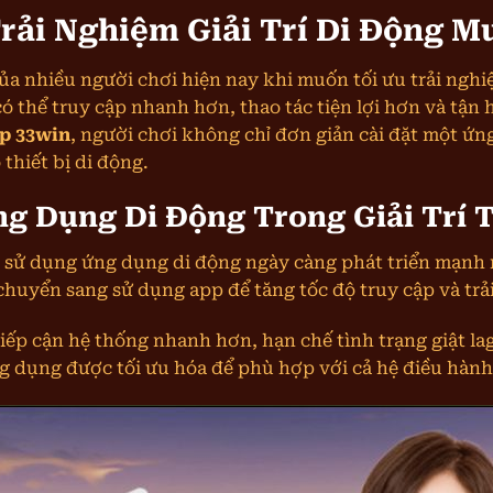
rải Nghiệm Giải Trí Di Động M
ủa nhiều người chơi hiện nay khi muốn tối ưu trải nghiệm
ó thể truy cập nhanh hơn, thao tác tiện lợi hơn và tận
pp 33win
, người chơi không chỉ đơn giản cài đặt một ứ
 thiết bị di động.
g Dụng Di Động Trong Giải Trí 
 sử dụng ứng dụng di động ngày càng phát triển mạnh
chuyển sang sử dụng app để tăng tốc độ truy cập và tr
iếp cận hệ thống nhanh hơn, hạn chế tình trạng giật la
ng dụng được tối ưu hóa để phù hợp với cả hệ điều hành