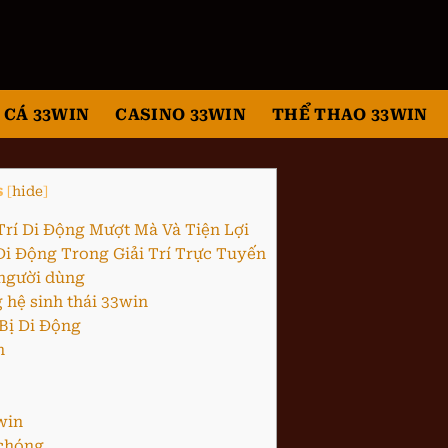
 CÁ 33WIN
CASINO 33WIN
THỂ THAO 33WIN
s
[
hide
]
Trí Di Động Mượt Mà Và Tiện Lợi
 Động Trong Giải Trí Trực Tuyến
 người dùng
 hệ sinh thái 33win
 Bị Di Động
n
win
chóng