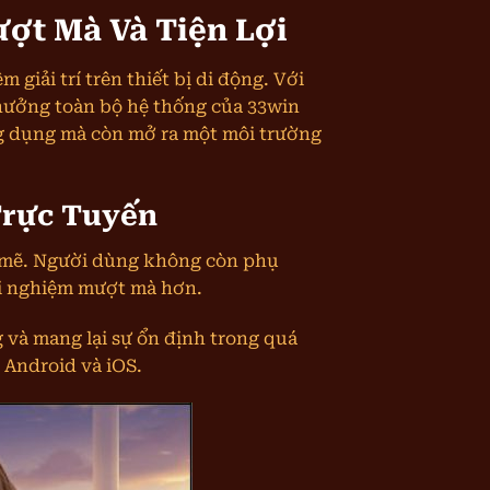
ượt Mà Và Tiện Lợi
 giải trí trên thiết bị di động. Với
 hưởng toàn bộ hệ thống của 33win
ng dụng mà còn mở ra một môi trường
Trực Tuyến
 mẽ. Người dùng không còn phụ
ải nghiệm mượt mà hơn.
g và mang lại sự ổn định trong quá
 Android và iOS.