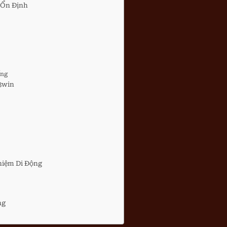
 Ổn Định
ống
3win
hiệm Di Động
ng