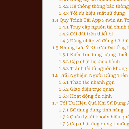
1.3.2
Hệ thống thông báo thông
1.3.3
Tối ưu hiệu suất sử dụng
1.4
Quy Trình Tải App 33win An T
1.4.1
Truy cập nguồn tải chính 
1.4.2
Cài đặt trên thiết bị
1.4.3
Đăng nhập và đồng bộ dữ 
1.5
Những Lưu Ý Khi Cài Đặt Ứng 
1.5.1
Kiểm tra dung lượng thiết 
1.5.2
Cập nhật hệ điều hành
1.5.3
Tránh tải từ nguồn không 
1.6
Trải Nghiệm Người Dùng Trên
1.6.1
Thao tác nhanh gọn
1.6.2
Giao diện trực quan
1.6.3
Hoạt động ổn định
1.7
Tối Ưu Hiệu Quả Khi Sử Dụng 
1.7.1
Sử dụng đúng tính năng
1.7.2
Quản lý tài khoản hiệu qu
1.7.3
Cập nhật ứng dụng thườn