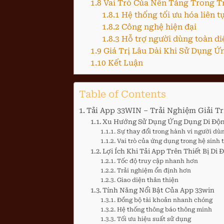
1.8
Vai Trò Của Nền Tảng Trong T
1.8.1
Hệ thống tối ưu hóa liên t
1.8.2
Công nghệ hiện đại
1.8.3
Hỗ trợ người dùng toàn di
1.9
Giá Trị Lâu Dài Khi Sử Dụng Ứ
1.10
Kết Luận
Table of Contents
Tải App 33WIN – Trải Nghiệm Giải Tr
Xu Hướng Sử Dụng Ứng Dụng Di Động
Sự thay đổi trong hành vi người dù
Vai trò của ứng dụng trong hệ sinh 
Lợi Ích Khi Tải App Trên Thiết Bị Di 
Tốc độ truy cập nhanh hơn
Trải nghiệm ổn định hơn
Giao diện thân thiện
Tính Năng Nổi Bật Của App 33win
Đồng bộ tài khoản nhanh chóng
Hệ thống thông báo thông minh
Tối ưu hiệu suất sử dụng