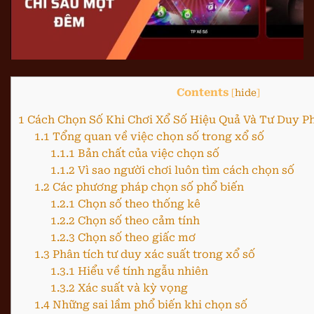
Contents
[
hide
]
1
Cách Chọn Số Khi Chơi Xổ Số Hiệu Quả Và Tư Duy P
1.1
Tổng quan về việc chọn số trong xổ số
1.1.1
Bản chất của việc chọn số
1.1.2
Vì sao người chơi luôn tìm cách chọn số
1.2
Các phương pháp chọn số phổ biến
1.2.1
Chọn số theo thống kê
1.2.2
Chọn số theo cảm tính
1.2.3
Chọn số theo giấc mơ
1.3
Phân tích tư duy xác suất trong xổ số
1.3.1
Hiểu về tính ngẫu nhiên
1.3.2
Xác suất và kỳ vọng
1.4
Những sai lầm phổ biến khi chọn số