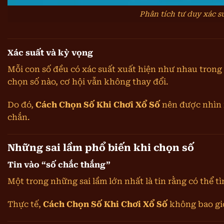
Phân tích tư duy xác s
Xác suất và kỳ vọng
Mỗi con số đều có xác suất xuất hiện như nhau trong 
chọn số nào, cơ hội vẫn không thay đổi.
Do đó,
Cách Chọn Số Khi Chơi Xổ Số
nên được nhìn n
chắn.
Những sai lầm phổ biến khi chọn số
Tin vào “số chắc thắng”
Một trong những sai lầm lớn nhất là tin rằng có thể t
Thực tế,
Cách Chọn Số Khi Chơi Xổ Số
không bao giờ