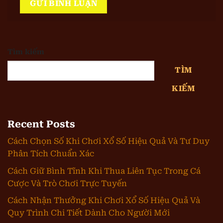
Tìm kiếm
TÌM
KIẾM
Recent Posts
Cách Chọn Số Khi Chơi Xổ Số Hiệu Quả Và Tư Duy
Phân Tích Chuẩn Xác
Cách Giữ Bình Tĩnh Khi Thua Liên Tục Trong Cá
Cược Và Trò Chơi Trực Tuyến
Cách Nhận Thưởng Khi Chơi Xổ Số Hiệu Quả Và
Quy Trình Chi Tiết Dành Cho Người Mới