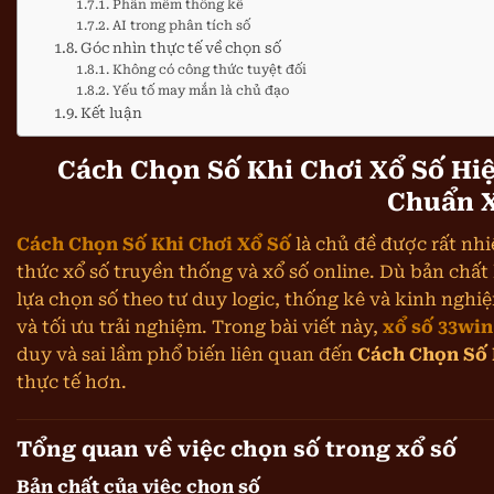
Phần mềm thống kê
AI trong phân tích số
Góc nhìn thực tế về chọn số
Không có công thức tuyệt đối
Yếu tố may mắn là chủ đạo
Kết luận
Cách Chọn Số Khi Chơi Xổ Số Hi
Chuẩn 
Cách Chọn Số Khi Chơi Xổ Số
là chủ đề được rất nh
thức xổ số truyền thống và xổ số online. Dù bản chấ
lựa chọn số theo tư duy logic, thống kê và kinh nghi
và tối ưu trải nghiệm. Trong bài viết này,
xổ số 33win
duy và sai lầm phổ biến liên quan đến
Cách Chọn Số 
thực tế hơn.
Tổng quan về việc chọn số trong xổ số
Bản chất của việc chọn số