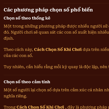
Các phương pháp chọn số phổ biến
Chọn số theo thống kê
Một trong những phương pháp được nhiều người sử d
đó. Người chơi sẽ quan sát các con số xuất hiện nhiề
định.
Theo cách này,
Cách Chọn Số Khi Chơi
dựa trên niềm
của các con số.
Tuy nhiên, cần hiểu rằng mỗi kỳ quay là độc lập, nên
Chọn số theo cảm tính
Một số người lại chọn số dựa trên cảm xúc cá nhân n
nghĩa riêng.
Trong
Cách Chọn Số Khi Chơi
, đây là phương pháp 