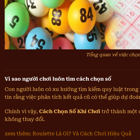
Tổng quan về việc chọn
Vì sao người chơi luôn tìm cách chọn số
Con người luôn có xu hướng tìm kiếm quy luật trong 
tin rằng việc phân tích kết quả cũ có thể giúp dự đoán
Chính vì vậy,
Cách Chọn Số Khi Chơi
trở thành một c
không thay đổi.
xem thêm: Roulette Là Gì? Và Cách Chơi Hiệu Quả