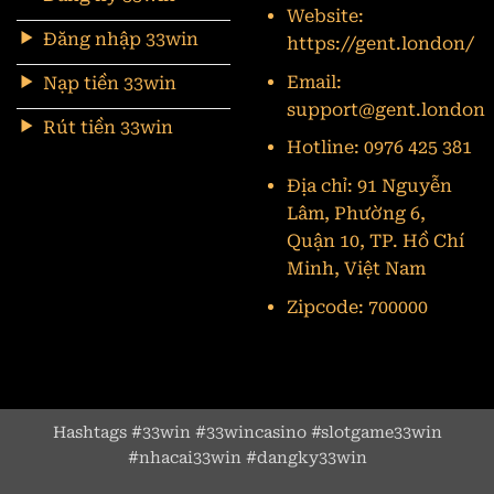
Website:
Đăng nhập 33win
https://gent.london/
Email:
Nạp tiền 33win
support@gent.london
Rút tiền 33win
Hotline: 0976 425 381
Địa chỉ: 91 Nguyễn
Lâm, Phường 6,
Quận 10, TP. Hồ Chí
Minh, Việt Nam
Zipcode: 700000
Hashtags #33win #33wincasino #slotgame33win
#nhacai33win #dangky33win