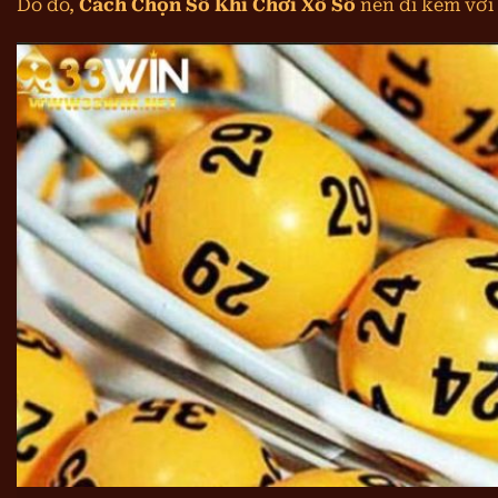
Do đó,
Cách Chọn Số Khi Chơi Xổ Số
nên đi kèm với 