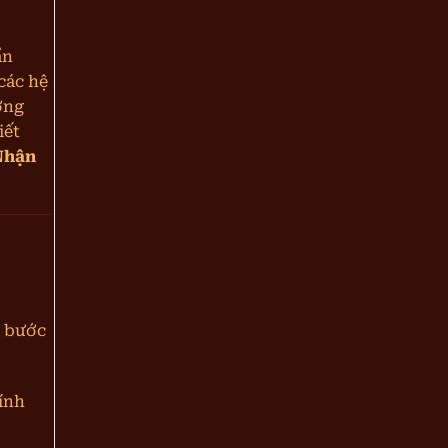
ần
các hệ
ởng
iết
Nhận
c bước
ính