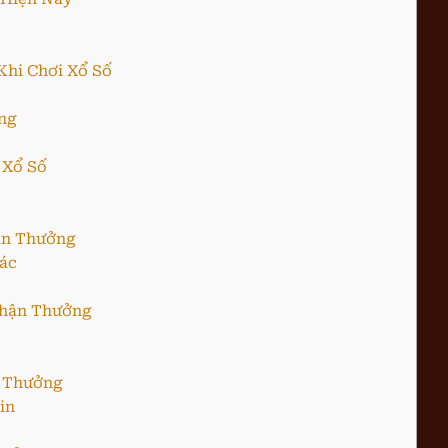
hi Chơi Xổ Số
ng
 Xổ Số
ận Thưởng
xác
Nhận Thưởng
 Thưởng
in