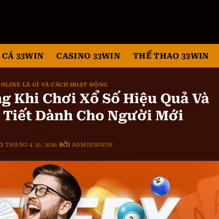
 CÁ 33WIN
CASINO 33WIN
THỂ THAO 33WIN
ONLINE LÀ GÌ VÀ CÁCH HOẠT ĐỘNG
 Khi Chơi Xổ Số Hiệu Quả Và
 Tiết Dành Cho Người Mới
ÀO
THÁNG 4 10, 2026
BỞI
ADMIN58WIN