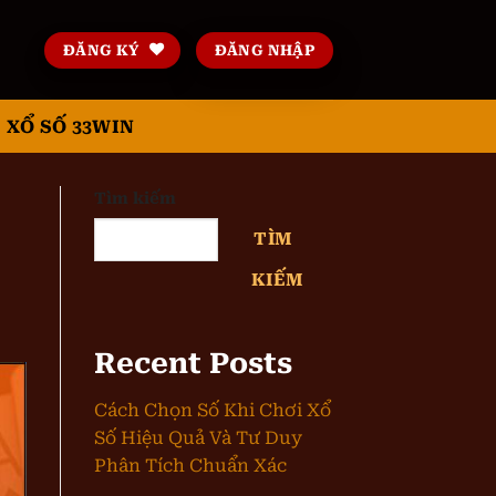
ĐĂNG KÝ
ĐĂNG NHẬP
XỔ SỐ 33WIN
Tìm kiếm
TÌM
KIẾM
Recent Posts
Cách Chọn Số Khi Chơi Xổ
Số Hiệu Quả Và Tư Duy
Phân Tích Chuẩn Xác