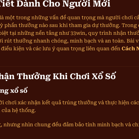
Tiết Dành Cho Người Mới
là một trong những vấn đề quan trọng mà người chơi c
ỳ phần thưởng nào sau khi tham gia dự thưởng. Trong 
 biệt tại những nền tảng như 33win, quy trình nhận thư
i rút thưởng nhanh chóng, minh bạch và an toàn. Bài v
, điều kiện và các lưu ý quan trọng liên quan đến
Cách 
hận Thưởng Khi Chơi Xổ Số
ng xổ số
ời chơi xác nhận kết quả trúng thưởng và thực hiện cá
h của hệ thống.
ng, nhưng nhìn chung đều đảm bảo tính minh bạch và ch