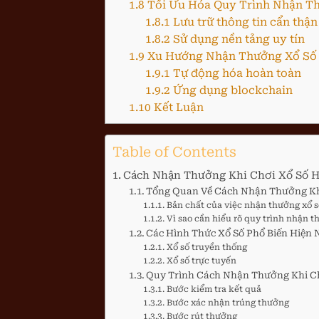
1.8
Tối Ưu Hóa Quy Trình Nhận T
1.8.1
Lưu trữ thông tin cẩn thận
1.8.2
Sử dụng nền tảng uy tín
1.9
Xu Hướng Nhận Thưởng Xổ Số 
1.9.1
Tự động hóa hoàn toàn
1.9.2
Ứng dụng blockchain
1.10
Kết Luận
Table of Contents
Cách Nhận Thưởng Khi Chơi Xổ Số H
Tổng Quan Về Cách Nhận Thưởng Kh
Bản chất của việc nhận thưởng xổ s
Vì sao cần hiểu rõ quy trình nhận 
Các Hình Thức Xổ Số Phổ Biến Hiện 
Xổ số truyền thống
Xổ số trực tuyến
Quy Trình Cách Nhận Thưởng Khi C
Bước kiểm tra kết quả
Bước xác nhận trúng thưởng
Bước rút thưởng