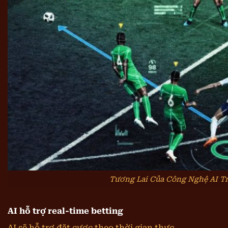
Tương Lai Của Công Nghệ AI T
AI hỗ trợ real-time betting
AI sẽ hỗ trợ đặt cược theo thời gian thực.