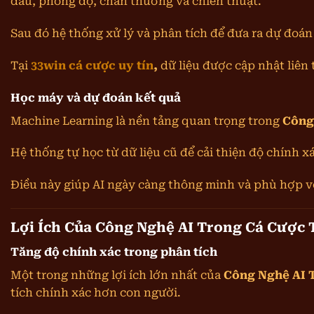
đấu, phong độ, chấn thương và chiến thuật.
Sau đó hệ thống xử lý và phân tích để đưa ra dự đoán
Tại
33win cá cược uy tín
,
dữ liệu được cập nhật liên 
Học máy và dự đoán kết quả
Machine Learning là nền tảng quan trọng trong
Công
Hệ thống tự học từ dữ liệu cũ để cải thiện độ chính xá
Điều này giúp AI ngày càng thông minh và phù hợp vớ
Lợi Ích Của Công Nghệ AI Trong Cá Cược
Tăng độ chính xác trong phân tích
Một trong những lợi ích lớn nhất của
Công Nghệ AI 
tích chính xác hơn con người.