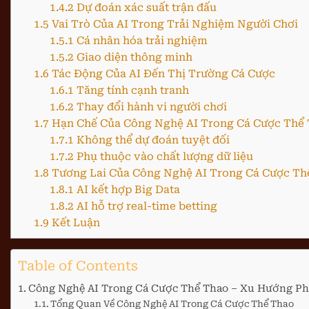
1.4.2
Dự đoán xác suất trận đấu
1.5
Vai Trò Của AI Trong Trải Nghiệm Người Chơi
1.5.1
Cá nhân hóa trải nghiệm
1.5.2
Giao diện thông minh
1.6
Tác Động Của AI Đến Thị Trường Cá Cược
1.6.1
Tăng tính cạnh tranh
1.6.2
Thay đổi hành vi người chơi
1.7
Hạn Chế Của Công Nghệ AI Trong Cá Cược Thể
1.7.1
Không thể dự đoán tuyệt đối
1.7.2
Phụ thuộc vào chất lượng dữ liệu
1.8
Tương Lai Của Công Nghệ AI Trong Cá Cược Th
1.8.1
AI kết hợp Big Data
1.8.2
AI hỗ trợ real-time betting
1.9
Kết Luận
Table of Contents
Công Nghệ AI Trong Cá Cược Thể Thao – Xu Hướng Ph
Tổng Quan Về Công Nghệ AI Trong Cá Cược Thể Thao