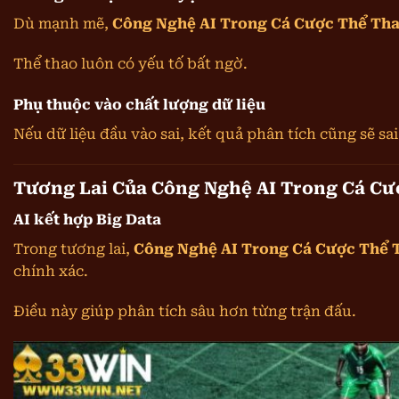
Dù mạnh mẽ,
Công Nghệ AI Trong Cá Cược Thể Th
Thể thao luôn có yếu tố bất ngờ.
Phụ thuộc vào chất lượng dữ liệu
Nếu dữ liệu đầu vào sai, kết quả phân tích cũng sẽ sai
Tương Lai Của Công Nghệ AI Trong Cá Cư
AI kết hợp Big Data
Trong tương lai,
Công Nghệ AI Trong Cá Cược Thể 
chính xác.
Điều này giúp phân tích sâu hơn từng trận đấu.